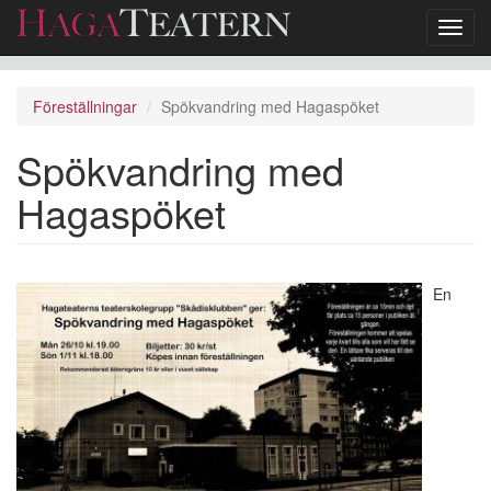
Toggl
navig
Hoppa
till
Föreställningar
Spökvandring med Hagaspöket
huvudinnehåll
Spökvandring med
Hagaspöket
En