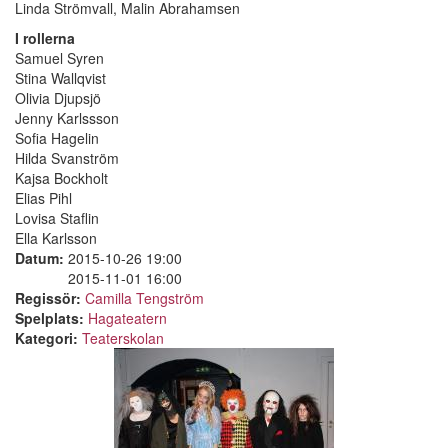
Linda Strömvall, Malin Abrahamsen
I rollerna
Samuel Syren
Stina Wallqvist
Olivia Djupsjö
Jenny Karlssson
Sofia Hagelin
Hilda Svanström
Kajsa Bockholt
Elias Pihl
Lovisa Staflin
Ella Karlsson
Datum:
2015-10-26 19:00
2015-11-01 16:00
Regissör:
Camilla Tengström
Spelplats:
Hagateatern
Kategori:
Teaterskolan