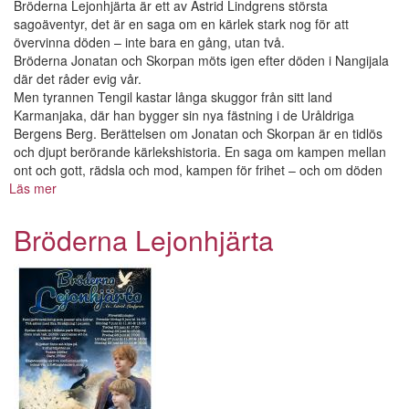
Bröderna Lejonhjärta är ett av Astrid Lindgrens största
sagoäventyr, det är en saga om en kärlek stark nog för att
övervinna döden – inte bara en gång, utan två.
Bröderna Jonatan och Skorpan möts igen efter döden i Nangijala
där det råder evig vår.
Men tyrannen Tengil kastar långa skuggor från sitt land
Karmanjaka, där han bygger sin nya fästning i de Uråldriga
Bergens Berg. Berättelsen om Jonatan och Skorpan är en tidlös
och djupt berörande kärlekshistoria. En saga om kampen mellan
ont och gott, rädsla och mod, kampen för frihet – och om döden
Läs mer
om
Bröderna
Lejonhjärta
Bröderna Lejonhjärta