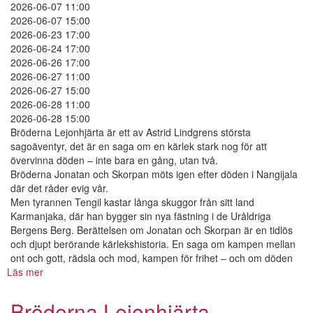
2026-06-07 11:00
2026-06-07 15:00
2026-06-23 17:00
2026-06-24 17:00
2026-06-26 17:00
2026-06-27 11:00
2026-06-27 15:00
2026-06-28 11:00
2026-06-28 15:00
Bröderna Lejonhjärta är ett av Astrid Lindgrens största
sagoäventyr, det är en saga om en kärlek stark nog för att
övervinna döden – inte bara en gång, utan två.
Bröderna Jonatan och Skorpan möts igen efter döden i Nangijala
där det råder evig vår.
Men tyrannen Tengil kastar långa skuggor från sitt land
Karmanjaka, där han bygger sin nya fästning i de Uråldriga
Bergens Berg. Berättelsen om Jonatan och Skorpan är en tidlös
och djupt berörande kärlekshistoria. En saga om kampen mellan
ont och gott, rädsla och mod, kampen för frihet – och om döden
Läs mer
om
Bröderna
Lejonhjärta
Bröderna Lejonhjärta