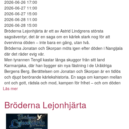
2026-06-26 17:00
2026-06-27 11:00
2026-06-27 15:00
2026-06-28 11:00
2026-06-28 15:00
Bröderna Lejonhjärta är ett av Astrid Lindgrens största
sagoäventyr, det är en saga om en kärlek stark nog för att
övervinna döden – inte bara en gång, utan två.
Bröderna Jonatan och Skorpan möts igen efter döden i Nangijala
där det råder evig vår.
Men tyrannen Tengil kastar långa skuggor från sitt land
Karmanjaka, där han bygger sin nya fästning i de Uråldriga
Bergens Berg. Berättelsen om Jonatan och Skorpan är en tidlös
och djupt berörande kärlekshistoria. En saga om kampen mellan
ont och gott, rädsla och mod, kampen för frihet – och om döden
Läs mer
om
Bröderna
Lejonhjärta
Bröderna Lejonhjärta