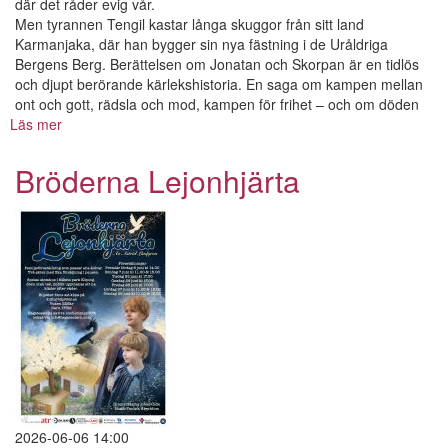
där det råder evig vår.
Men tyrannen Tengil kastar långa skuggor från sitt land
Karmanjaka, där han bygger sin nya fästning i de Uråldriga
Bergens Berg. Berättelsen om Jonatan och Skorpan är en tidlös
och djupt berörande kärlekshistoria. En saga om kampen mellan
ont och gott, rädsla och mod, kampen för frihet – och om döden
Läs mer
om
Bröderna
Lejonhjärta
Bröderna Lejonhjärta
2026-06-06 14:00