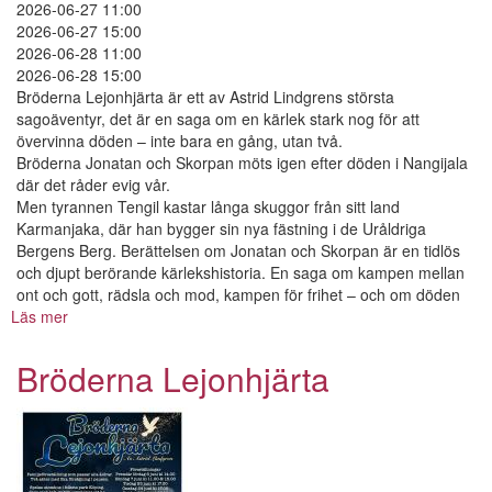
2026-06-27 11:00
2026-06-27 15:00
2026-06-28 11:00
2026-06-28 15:00
Bröderna Lejonhjärta är ett av Astrid Lindgrens största
sagoäventyr, det är en saga om en kärlek stark nog för att
övervinna döden – inte bara en gång, utan två.
Bröderna Jonatan och Skorpan möts igen efter döden i Nangijala
där det råder evig vår.
Men tyrannen Tengil kastar långa skuggor från sitt land
Karmanjaka, där han bygger sin nya fästning i de Uråldriga
Bergens Berg. Berättelsen om Jonatan och Skorpan är en tidlös
och djupt berörande kärlekshistoria. En saga om kampen mellan
ont och gott, rädsla och mod, kampen för frihet – och om döden
Läs mer
om
Bröderna
Lejonhjärta
Bröderna Lejonhjärta