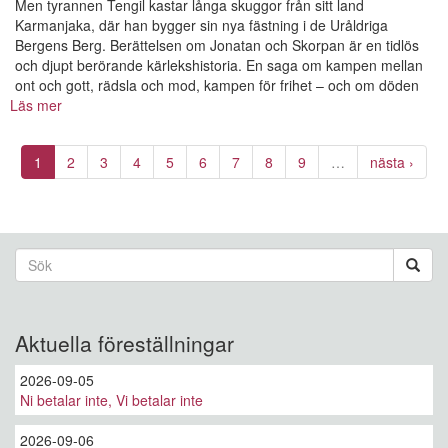
Men tyrannen Tengil kastar långa skuggor från sitt land
Karmanjaka, där han bygger sin nya fästning i de Uråldriga
Bergens Berg. Berättelsen om Jonatan och Skorpan är en tidlös
och djupt berörande kärlekshistoria. En saga om kampen mellan
ont och gott, rädsla och mod, kampen för frihet – och om döden
Läs mer
om
Bröderna
Lejonhjärta
1
2
3
4
5
6
7
8
9
…
nästa ›
Sökformulär
Sök
Aktuella föreställningar
2026-09-05
Ni betalar inte, Vi betalar inte
2026-09-06