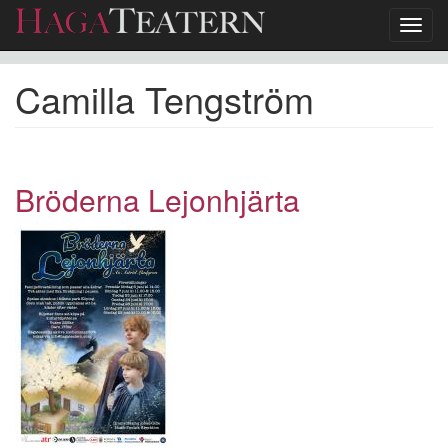
Toggl
navig
Hoppa
Camilla Tengström
till
huvudinnehåll
Bröderna Lejonhjärta