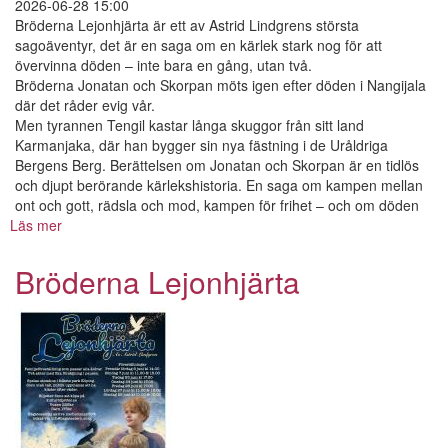
2026-06-28 15:00
Bröderna Lejonhjärta är ett av Astrid Lindgrens största
sagoäventyr, det är en saga om en kärlek stark nog för att
övervinna döden – inte bara en gång, utan två.
Bröderna Jonatan och Skorpan möts igen efter döden i Nangijala
där det råder evig vår.
Men tyrannen Tengil kastar långa skuggor från sitt land
Karmanjaka, där han bygger sin nya fästning i de Uråldriga
Bergens Berg. Berättelsen om Jonatan och Skorpan är en tidlös
och djupt berörande kärlekshistoria. En saga om kampen mellan
ont och gott, rädsla och mod, kampen för frihet – och om döden
Läs mer
om
Bröderna
Lejonhjärta
Bröderna Lejonhjärta