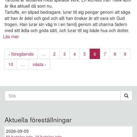
är lika aktuell då som nu.
Tartuffe, en slipad bedragare, lurar till sig pengar genom att säga
att han är ädel och god och allt han önskar är att vara sin Gud
trogen. Han lurar sin väg in i en familj genom att charma fadern
med sitt ädla och goda sätt, och lurar till sig både hus och dotter.
Läs mer
om
Tartuffe
‹ föregående
…
2
3
4
5
6
7
8
9
10
…
nästa ›
Sökformulär
Sök
Aktuella föreställningar
2026-09-05