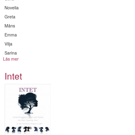
Novelia
Greta
Måns
Emma
Vilja
Sarina
Läs mer
om
Snövit
Intet