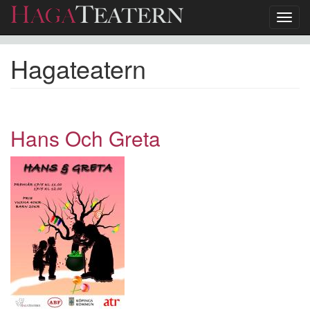
Toggl
navig
Hoppa
Hagateatern
till
huvudinnehåll
Hans Och Greta