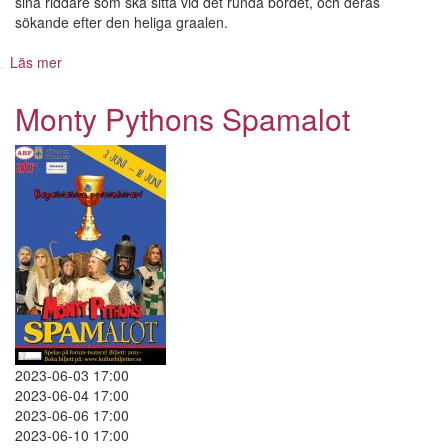
sina riddare som ska sitta vid det runda bordet, och deras
sökande efter den heliga graalen.
Läs mer
om
Monty
Pythons
Monty Pythons Spamalot
Spamalot
2023-06-03 17:00
2023-06-04 17:00
2023-06-06 17:00
2023-06-10 17:00