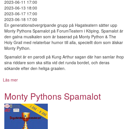
2023-06-11 17:00
2023-06-13 18:00
2023-06-17 17:00
2023-06-18 17:00
En generationsövergripande grupp på Hagateatern sätter upp
Monty Pythons Spamalot på ForumTeatern i Köping. Spamalot är
den galna musikalen som är baserad på Monty Python & The
Holy Grail med relaterbar humor till alla, speciellt dom som älskar
Monty Python.
Spamalot är en parodi på Kung Arthur sagan där han samlar ihop
sina riddare som ska sitta vid det runda bordet, och deras
sökande efter den heliga graalen.
Läs mer
om
Monty
Pythons
Monty Pythons Spamalot
Spamalot