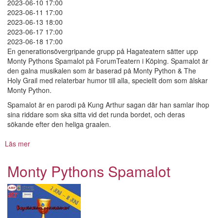
2023-06-10 17:00
2023-06-11 17:00
2023-06-13 18:00
2023-06-17 17:00
2023-06-18 17:00
En generationsövergripande grupp på Hagateatern sätter upp
Monty Pythons Spamalot på ForumTeatern i Köping. Spamalot är
den galna musikalen som är baserad på Monty Python & The
Holy Grail med relaterbar humor till alla, speciellt dom som älskar
Monty Python.
Spamalot är en parodi på Kung Arthur sagan där han samlar ihop
sina riddare som ska sitta vid det runda bordet, och deras
sökande efter den heliga graalen.
Läs mer
om
Monty
Pythons
Monty Pythons Spamalot
Spamalot