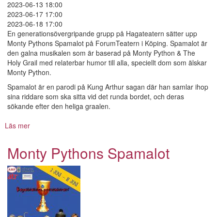
2023-06-13 18:00
2023-06-17 17:00
2023-06-18 17:00
En generationsövergripande grupp på Hagateatern sätter upp
Monty Pythons Spamalot på ForumTeatern i Köping. Spamalot är
den galna musikalen som är baserad på Monty Python & The
Holy Grail med relaterbar humor till alla, speciellt dom som älskar
Monty Python.
Spamalot är en parodi på Kung Arthur sagan där han samlar ihop
sina riddare som ska sitta vid det runda bordet, och deras
sökande efter den heliga graalen.
Läs mer
om
Monty
Pythons
Monty Pythons Spamalot
Spamalot