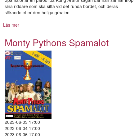
Spamalot är en parodi på Kung Arthur sagan där han samlar ihop
sina riddare som ska sitta vid det runda bordet, och deras
sökande efter den heliga graalen.
Läs mer
om
Monty
Pythons
Monty Pythons Spamalot
Spamalot
2023-06-03 17:00
2023-06-04 17:00
2023-06-06 17:00