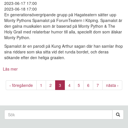
2023-06-17 17:00
2023-06-18 17:00
En generationsövergripande grupp på Hagateatern sätter upp
Monty Pythons Spamalot på ForumTeatern i Köping. Spamalot är
den galna musikalen som är baserad på Monty Python & The
Holy Grail med relaterbar humor till alla, speciellt dom som älskar
Monty Python.
Spamalot är en parodi på Kung Arthur sagan där han samlar ihop
sina riddare som ska sitta vid det runda bordet, och deras
sökande efter den heliga graalen.
Läs mer
om
Monty
Pythons
‹ föregående
1
2
3
4
5
6
7
nästa ›
Spamalot
Sökformulär
Sök