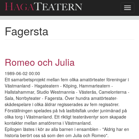
Toggl
navig
Hoppa
Fagersta
till
huvudinnehåll
Romeo och Julia
1989-06-02 00:00
Ett samarbetsprojekt mellan fem olika amatörteater föreningar i
Västmanland - Hagateatern - Köping, Hammarteatern -
Hallstahammar, Studio Westmannia - Västerås, Camelonterna -
Sala, Norrbyteater - Fagersta. Över hundra amatörteater-
skådespelare i olika åldrar regisserades av fem regissörer.
Förställningen spelades på två lastbilsflak under junimånad på
olika torg i Västmanland. Ett riktigt teateräventyr som skapade
kontakter mellan amatörerna i Västmanland.
Epilogen lästes i kör av alla barnen i ensamblen - "Aldrig har en
historia berört oss så som den om Julia och Romeo".