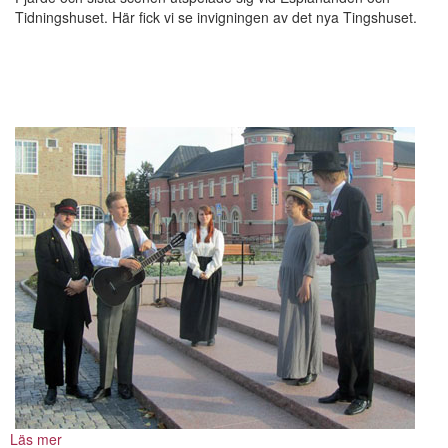
Tidningshuset. Här fick vi se invigningen av det nya Tingshuset.
Läs mer
om