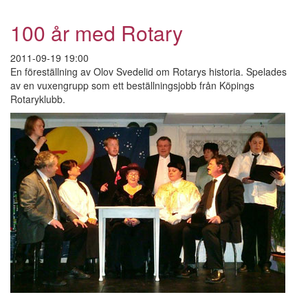
Stadsvandring
-
100 år med Rotary
Mot
ljusare
2011-09-19 19:00
tider
En föreställning av Olov Svedelid om Rotarys historia. Spelades
av en vuxengrupp som ett beställningsjobb från Köpings
Rotaryklubb.