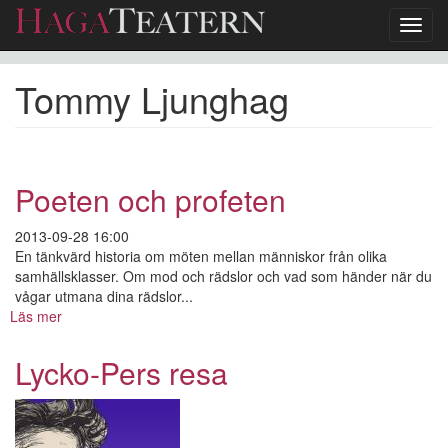
Toggl
navig
Hoppa
Tommy Ljunghag
till
huvudinnehåll
Poeten och profeten
2013-09-28 16:00
En tänkvärd historia om möten mellan människor från olika
samhällsklasser. Om mod och rädslor och vad som händer när du
vågar utmana dina rädslor...
Läs mer
om
Poeten
och
Lycko-Pers resa
profeten