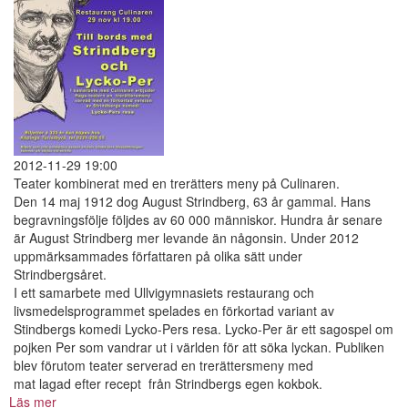
2012-11-29 19:00
Teater kombinerat med en trerätters meny på Culinaren.
Den 14 maj 1912 dog August Strindberg, 63 år gammal. Hans
begravningsfölje följdes av 60 000 människor. Hundra år senare
är August Strindberg mer levande än någonsin. Under 2012
uppmärksammades författaren på olika sätt under
Strindbergsåret.
I ett samarbete med Ullvigymnasiets restaurang och
livsmedelsprogrammet spelades en förkortad variant av
Stindbergs komedi Lycko-Pers resa. Lycko-Per är ett sagospel om
pojken Per som vandrar ut i världen för att söka lyckan. Publiken
blev förutom teater serverad en trerättersmeny med
mat lagad efter recept från Strindbergs egen kokbok.
Läs mer
om