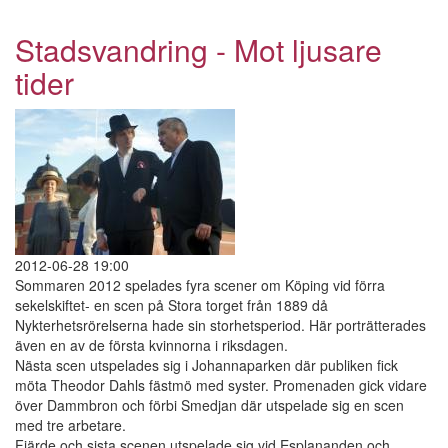
Lycko-
Pers
Stadsvandring - Mot ljusare
resa
tider
2012-06-28 19:00
Sommaren 2012 spelades fyra scener om Köping vid förra
sekelskiftet- en scen på Stora torget från 1889 då
Nykterhetsrörelserna hade sin storhetsperiod. Här porträtterades
även en av de första kvinnorna i riksdagen.
Nästa scen utspelades sig i Johannaparken där publiken fick
möta Theodor Dahls fästmö med syster. Promenaden gick vidare
över Dammbron och förbi Smedjan där utspelade sig en scen
med tre arbetare.
Fjärde och sista scenen utspelade sig vid Esplananden och