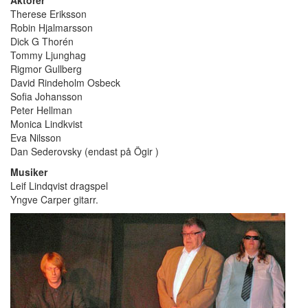
Aktörer
Therese Eriksson
Robin Hjalmarsson
Dick G Thorén
Tommy Ljunghag
Rigmor Gullberg
David Rindeholm Osbeck
Sofia Johansson
Peter Hellman
Monica Lindkvist
Eva Nilsson
Dan Sederovsky (endast på Ögir )
Musiker
Leif Lindqvist dragspel
Yngve Carper gitarr.