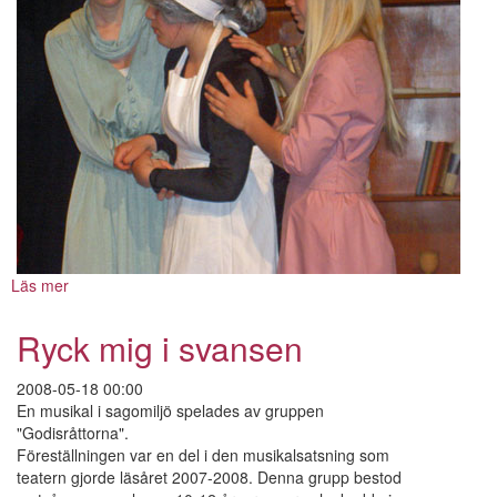
Läs mer
om
Spöket
på
Ryck mig i svansen
Canterville
2008-05-18 00:00
En musikal i sagomiljö spelades av gruppen
"Godisråttorna".
Föreställningen var en del i den musikalsatsning som
teatern gjorde läsåret 2007-2008. Denna grupp bestod