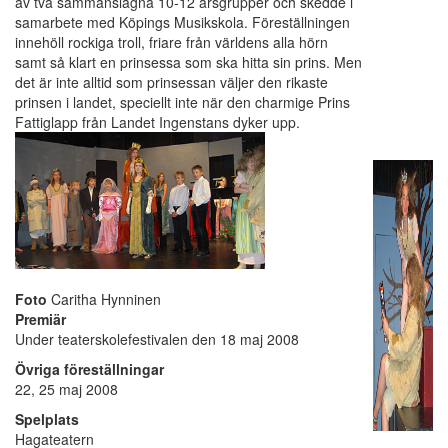
av två sammanslagna 10-12 årsgrupper och skedde i
samarbete med Köpings Musikskola. Föreställningen
innehöll rockiga troll, friare från världens alla hörn
samt så klart en prinsessa som ska hitta sin prins. Men
det är inte alltid som prinsessan väljer den rikaste
prinsen i landet, speciellt inte när den charmige Prins
Fattiglapp från Landet Ingenstans dyker upp.
Foto
Caritha Hynninen
Premiär
Under teaterskolefestivalen den 18 maj 2008
Övriga föreställningar
22, 25 maj 2008
Spelplats
Hagateatern