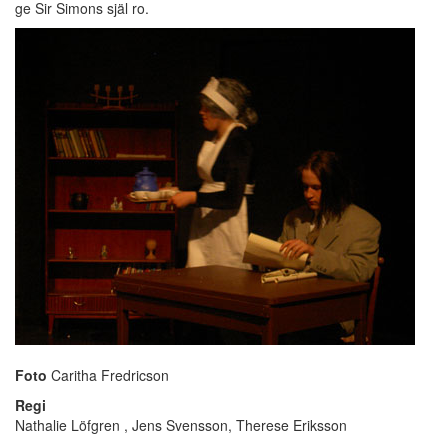
ge Sir Simons själ ro.
Foto
Caritha Fredricson
Regi
Nathalie Löfgren , Jens Svensson, Therese Eriksson