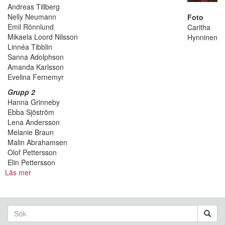
Andreas Tillberg
Nelly Neumann
Foto
Emil Rönnlund
Caritha
Mikaela Loord Nilsson
Hynninen
Linnéa Tibblin
Sanna Adolphson
Amanda Karlsson
Evelina Fernemyr
Grupp 2
Hanna Grinneby
Ebba Sjöström
Lena Andersson
Melanie Braun
Malin Abrahamsen
Olof Pettersson
Elin Pettersson
Läs mer
om
Ryck
mig
i
Sökformulär
svansen