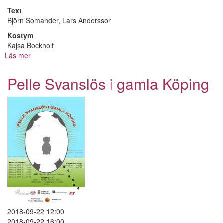
Text
Björn Somander, Lars Andersson
Kostym
Kajsa Bockholt
Läs mer
om
Pelle
Svanslös
Pelle Svanslös i gamla Köping
i
gamla
Köping
2018-09-22 12:00
2018-09-22 16:00