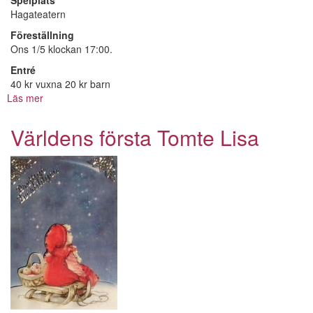
Spelplats
Hagateatern
Föreställning
Ons 1/5 klockan 17:00.
Entré
40 kr vuxna 20 kr barn
Läs mer
om
Fyra
vindars
Världens första Tomte Lisa
torg.