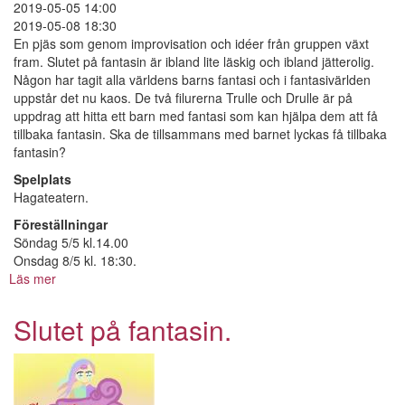
2019-05-05 14:00
2019-05-08 18:30
En pjäs som genom improvisation och idéer från gruppen växt
fram. Slutet på fantasin är ibland lite läskig och ibland jätterolig.
Någon har tagit alla världens barns fantasi och i fantasivärlden
uppstår det nu kaos. De två filurerna Trulle och Drulle är på
uppdrag att hitta ett barn med fantasi som kan hjälpa dem att få
tillbaka fantasin. Ska de tillsammans med barnet lyckas få tillbaka
fantasin?
Spelplats
Hagateatern.
Föreställningar
Söndag 5/5 kl.14.00
Onsdag 8/5 kl. 18:30.
Läs mer
om
Slutet
på
Slutet på fantasin.
fantasin.