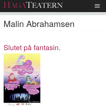
Toggl
navig
Hoppa
Malin Abrahamsen
till
huvudinnehåll
Slutet på fantasin.