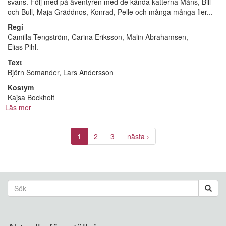
svans. Följ med på äventyren med de kända katterna Måns, Bill
och Bull, Maja Gräddnos, Konrad, Pelle och många många fler...
Regi
Camilla Tengström, Carina Eriksson, Malin Abrahamsen,
Elias Pihl.
Text
Björn Somander, Lars Andersson
Kostym
Kajsa Bockholt
Läs mer
om
Pelle
Svanslös
1
2
3
nästa ›
i
gamla
Köping
Sökformulär
Sök