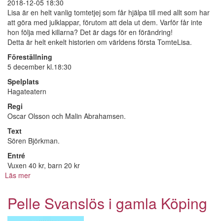
2018-12-05 18:30
Lisa är en helt vanlig tomtetjej som får hjälpa till med allt som har
att göra med julklappar, förutom att dela ut dem. Varför får inte
hon följa med killarna? Det är dags för en förändring!
Detta är helt enkelt historien om världens första TomteLisa.
Föreställning
5 december kl.18:30
Spelplats
Hagateatern
Regi
Oscar Olsson och Malin Abrahamsen.
Text
Sören Björkman.
Entré
Vuxen 40 kr, barn 20 kr
Läs mer
om
Världens
första
Pelle Svanslös i gamla Köping
Tomte
Lisa