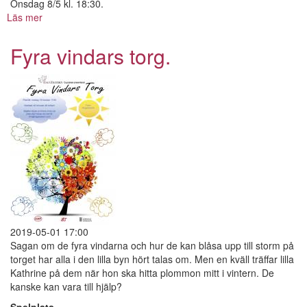
Onsdag 8/5 kl. 18:30.
Läs mer
om
Slutet
på
Fyra vindars torg.
fantasin.
2019-05-01 17:00
Sagan om de fyra vindarna och hur de kan blåsa upp till storm på
torget har alla i den lilla byn hört talas om. Men en kväll träffar lilla
Kathrine på dem när hon ska hitta plommon mitt i vintern. De
kanske kan vara till hjälp?