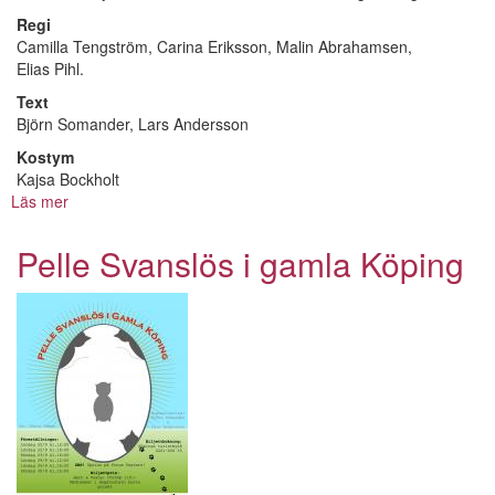
Regi
Camilla Tengström, Carina Eriksson, Malin Abrahamsen,
Elias Pihl.
Text
Björn Somander, Lars Andersson
Kostym
Kajsa Bockholt
Läs mer
om
Pelle
Svanslös
Pelle Svanslös i gamla Köping
i
gamla
Köping