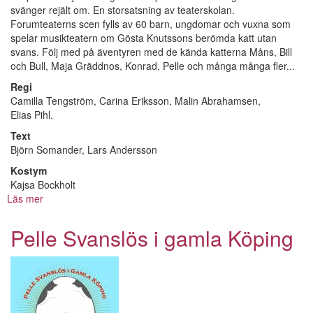
svänger rejält om. En storsatsning av teaterskolan.
Forumteaterns scen fylls av 60 barn, ungdomar och vuxna som
spelar musikteatern om Gösta Knutssons berömda katt utan
svans. Följ med på äventyren med de kända katterna Måns, Bill
och Bull, Maja Gräddnos, Konrad, Pelle och många många fler...
Regi
Camilla Tengström, Carina Eriksson, Malin Abrahamsen,
Elias Pihl.
Text
Björn Somander, Lars Andersson
Kostym
Kajsa Bockholt
Läs mer
om
Pelle
Svanslös
Pelle Svanslös i gamla Köping
i
gamla
Köping