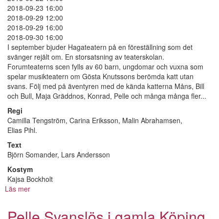
2018-09-23 16:00
2018-09-29 12:00
2018-09-29 16:00
2018-09-30 16:00
I september bjuder Hagateatern på en föreställning som det
svänger rejält om. En storsatsning av teaterskolan.
Forumteaterns scen fylls av 60 barn, ungdomar och vuxna som
spelar musikteatern om Gösta Knutssons berömda katt utan
svans. Följ med på äventyren med de kända katterna Måns, Bill
och Bull, Maja Gräddnos, Konrad, Pelle och många många fler...
Regi
Camilla Tengström, Carina Eriksson, Malin Abrahamsen,
Elias Pihl.
Text
Björn Somander, Lars Andersson
Kostym
Kajsa Bockholt
Läs mer
om
Pelle
Svanslös
Pelle Svanslös i gamla Köping
i