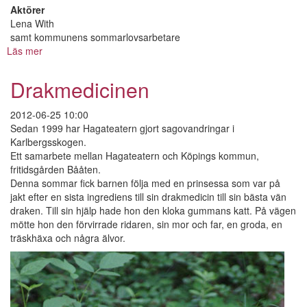
Aktörer
Lena With
samt kommunens sommarlovsarbetare
Läs mer
om
Den
försvunna
Drakmedicinen
piratskatten
2012-06-25 10:00
Sedan 1999 har Hagateatern gjort sagovandringar i
Karlbergsskogen.
Ett samarbete mellan Hagateatern och Köpings kommun,
fritidsgården Bååten.
Denna sommar fick barnen följa med en prinsessa som var på
jakt efter en sista ingrediens till sin drakmedicin till sin bästa vän
draken. Till sin hjälp hade hon den kloka gummans katt. På vägen
mötte hon den förvirrade ridaren, sin mor och far, en groda, en
träskhäxa och några älvor.