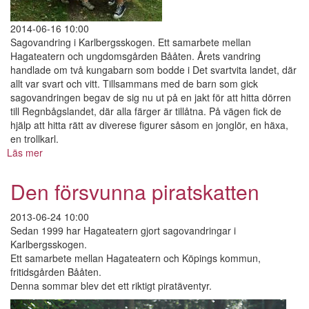
2014-06-16 10:00
Sagovandring i Karlbergsskogen. Ett samarbete mellan
Hagateatern och ungdomsgården Bååten. Årets vandring
handlade om två kungabarn som bodde i Det svartvita landet, där
allt var svart och vitt. Tillsammans med de barn som gick
sagovandringen begav de sig nu ut på en jakt för att hitta dörren
till Regnbågslandet, där alla färger är tillåtna. På vägen fick de
hjälp att hitta rätt av diverese figurer såsom en jonglör, en häxa,
en trollkarl.
Läs mer
om
Regnbågslandets
magiska
Den försvunna piratskatten
dörr
2013-06-24 10:00
Sedan 1999 har Hagateatern gjort sagovandringar i
Karlbergsskogen.
Ett samarbete mellan Hagateatern och Köpings kommun,
fritidsgården Bååten.
Denna sommar blev det ett riktigt piratäventyr.