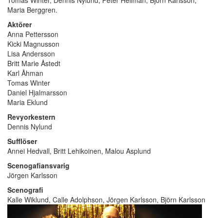
Tomas Winter, Dennis Nylund, Peter Hellman, Björn Karlsson,
Maria Berggren.
Aktörer
Anna Pettersson
Kicki Magnusson
Lisa Andersson
Britt Marie Åstedt
Karl Åhman
Tomas Winter
Daniel Hjalmarsson
Maria Eklund
Revyorkestern
Dennis Nylund
Sufflöser
Annei Hedvall, Britt Lehikoinen, Malou Asplund
Scenogafiansvarig
Jörgen Karlsson
Scenografi
Kalle Wiklund, Calle Adolphson, Jörgen Karlsson, Björn Karlsson