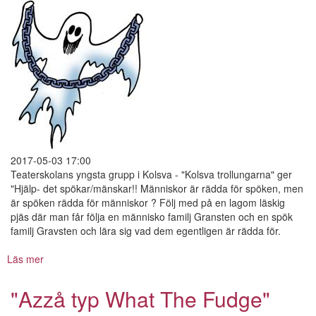
Snorfinger
2017-05-03 17:00
Teaterskolans yngsta grupp i Kolsva - "Kolsva trollungarna" ger
"Hjälp- det spökar/mänskar!! Människor är rädda för spöken, men
är spöken rädda för människor ? Följ med på en lagom läskig
pjäs där man får följa en människo familj Gransten och en spök
familj Gravsten och lära sig vad dem egentligen är rädda för.
Läs mer
om
Hjälp
-
"Azzå typ What The Fudge"
det
spökar/