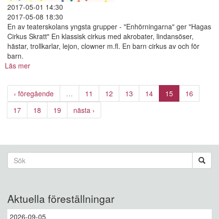
2017-05-01 14:30
2017-05-08 18:30
En av teaterskolans yngsta grupper - "Enhörningarna" ger "Hagas
Cirkus Skratt" En klassisk cirkus med akrobater, lindansöser,
hästar, trollkarlar, lejon, clowner m.fl. En barn cirkus av och för
barn.
Läs mer
om
Hagas
Cirkus
‹ föregående
…
11
12
13
14
15
16
skratt
17
18
19
nästa ›
Sökformulär
Sök
Aktuella föreställningar
2026-09-05