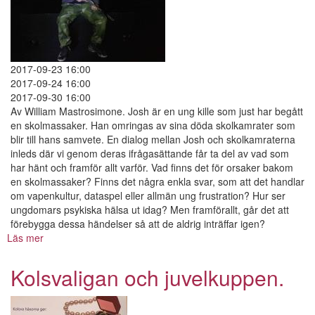
2017-09-23 16:00
2017-09-24 16:00
2017-09-30 16:00
Av William Mastrosimone. Josh är en ung kille som just har begått
en skolmassaker. Han omringas av sina döda skolkamrater som
blir till hans samvete. En dialog mellan Josh och skolkamraterna
inleds där vi genom deras ifrågasättande får ta del av vad som
har hänt och framför allt varför. Vad finns det för orsaker bakom
en skolmassaker? Finns det några enkla svar, som att det handlar
om vapenkultur, dataspel eller allmän ung frustration? Hur ser
ungdomars psykiska hälsa ut idag? Men framförallt, går det att
förebygga dessa händelser så att de aldrig inträffar igen?
Läs mer
om
Pang
pang,
Kolsvaligan och juvelkuppen.
du
är
död!