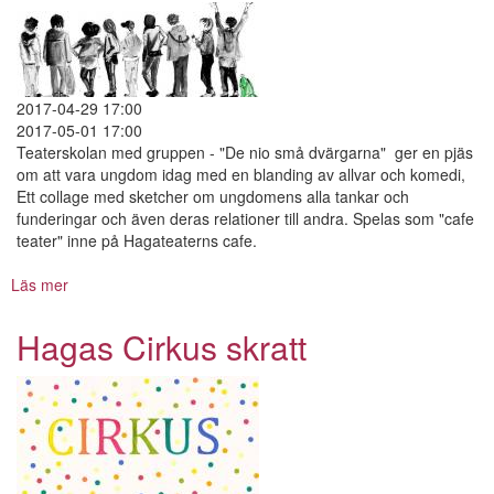
mänskar.
2017-04-29 17:00
2017-05-01 17:00
Teaterskolan med gruppen - "De nio små dvärgarna" ger en pjäs
om att vara ungdom idag med en blanding av allvar och komedi,
Ett collage med sketcher om ungdomens alla tankar och
funderingar och även deras relationer till andra. Spelas som "cafe
teater" inne på Hagateaterns cafe.
Läs mer
om
"Azzå
typ
Hagas Cirkus skratt
What
The
Fudge"