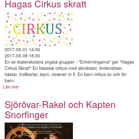
Hagas Cirkus skratt
juvelkuppen.
2017-05-01 14:30
2017-05-08 18:30
En av teaterskolans yngsta grupper - "Enhörningarna" ger "Hagas
Cirkus Skratt" En klassisk cirkus med akrobater, lindansöser,
hästar, trollkarlar, lejon, clowner m.fl. En barn cirkus av och för
barn.
Läs mer
om
Hagas
Cirkus
Sjörövar-Rakel och Kapten
skratt
Snorfinger