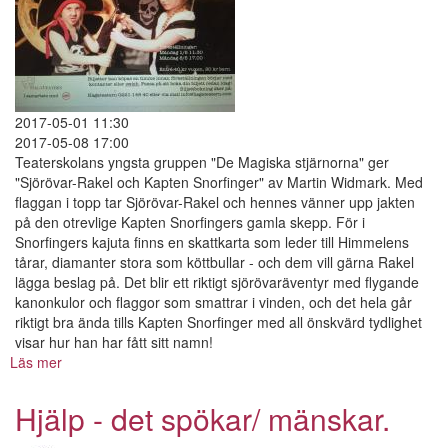
2017-05-01 11:30
2017-05-08 17:00
Teaterskolans yngsta gruppen "De Magiska stjärnorna" ger
"Sjörövar-Rakel och Kapten Snorfinger" av Martin Widmark. Med
flaggan i topp tar Sjörövar-Rakel och hennes vänner upp jakten
på den otrevlige Kapten Snorfingers gamla skepp. För i
Snorfingers kajuta finns en skattkarta som leder till Himmelens
tårar, diamanter stora som köttbullar - och dem vill gärna Rakel
lägga beslag på. Det blir ett riktigt sjörövaräventyr med flygande
kanonkulor och flaggor som smattrar i vinden, och det hela går
riktigt bra ända tills Kapten Snorfinger med all önskvärd tydlighet
visar hur han har fått sitt namn!
Läs mer
om
Sjörövar-
Rakel
Hjälp - det spökar/ mänskar.
och
Kapten