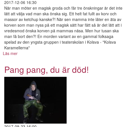
2017-12-06 16:30
När man möter en magisk groda och får tre önskningar är det inte
lätt att välja vad man ska önska sig. Ett helt fat fullt av korv och
massor av ketchup kanske?! När sen mamma inte låter en äta av
korven som man nyss på ett magisk sätt har fått så är det lätt att i
vredesmod önska korven på mammas näsa. Men hur tusan ska
man få bort den?! En morden variant av en gammal folksaga
spelad av den yngsta gruppen i teaterskolan i Kolsva - "Kolsva
Karamellerna"
Läs mer
om
Pojken
och
Pang pang, du är död!
Kolsva-
korven.
2017-09-23 16:00