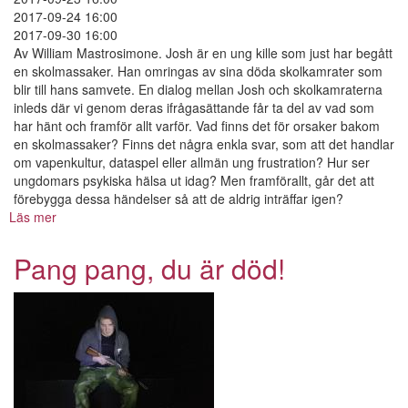
2017-09-24 16:00
2017-09-30 16:00
Av William Mastrosimone. Josh är en ung kille som just har begått
en skolmassaker. Han omringas av sina döda skolkamrater som
blir till hans samvete. En dialog mellan Josh och skolkamraterna
inleds där vi genom deras ifrågasättande får ta del av vad som
har hänt och framför allt varför. Vad finns det för orsaker bakom
en skolmassaker? Finns det några enkla svar, som att det handlar
om vapenkultur, dataspel eller allmän ung frustration? Hur ser
ungdomars psykiska hälsa ut idag? Men framförallt, går det att
förebygga dessa händelser så att de aldrig inträffar igen?
Läs mer
om
Pang
pang,
Pang pang, du är död!
du
är
död!