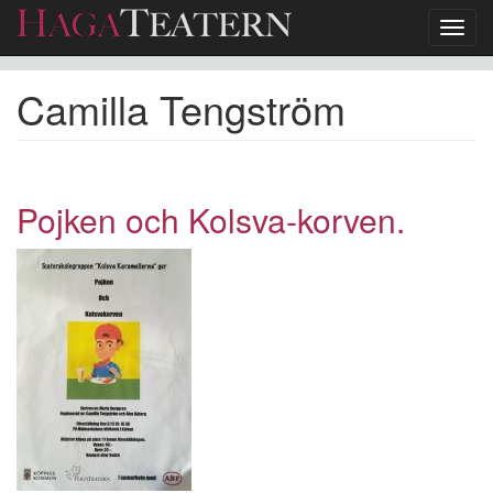
Toggl
navig
Hoppa
Camilla Tengström
till
huvudinnehåll
Pojken och Kolsva-korven.