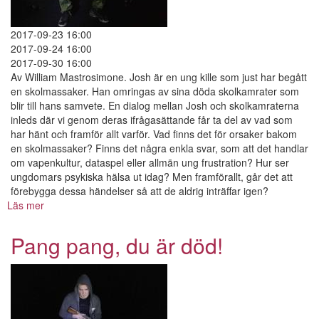
2017-09-23 16:00
2017-09-24 16:00
2017-09-30 16:00
Av William Mastrosimone. Josh är en ung kille som just har begått
en skolmassaker. Han omringas av sina döda skolkamrater som
blir till hans samvete. En dialog mellan Josh och skolkamraterna
inleds där vi genom deras ifrågasättande får ta del av vad som
har hänt och framför allt varför. Vad finns det för orsaker bakom
en skolmassaker? Finns det några enkla svar, som att det handlar
om vapenkultur, dataspel eller allmän ung frustration? Hur ser
ungdomars psykiska hälsa ut idag? Men framförallt, går det att
förebygga dessa händelser så att de aldrig inträffar igen?
Läs mer
om
Pang
pang,
Pang pang, du är död!
du
är
död!