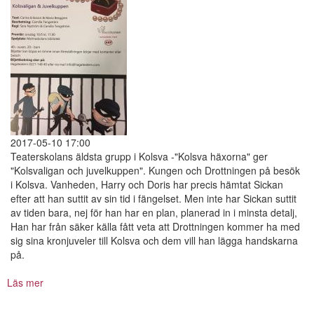
2017-05-10 17:00
Teaterskolans äldsta grupp i Kolsva -"Kolsva häxorna" ger
"Kolsvaligan och juvelkuppen". Kungen och Drottningen på besök
i Kolsva. Vanheden, Harry och Doris har precis hämtat Sickan
efter att han suttit av sin tid i fängelset. Men inte har Sickan suttit
av tiden bara, nej för han har en plan, planerad in i minsta detalj,
Han har från säker källa fått veta att Drottningen kommer ha med
sig sina kronjuveler till Kolsva och dem vill han lägga handskarna
på.
Läs mer
om
Kolsvaligan
och