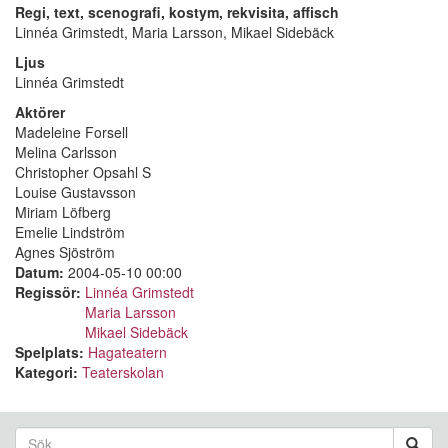
Regi, text, scenografi, kostym
, rekvisita, affisch
Linnéa Grimstedt, Maria Larsson, Mikael Sidebäck
Ljus
Linnéa Grimstedt
Aktörer
Madeleine Forsell
Melina Carlsson
Christopher Opsahl S
Louise Gustavsson
Miriam Löfberg
Emelie Lindström
Agnes Sjöström
Datum:
2004-05-10 00:00
Regissör:
Linnéa Grimstedt
Maria Larsson
Mikael Sidebäck
Spelplats:
Hagateatern
Kategori:
Teaterskolan
Sökformulär