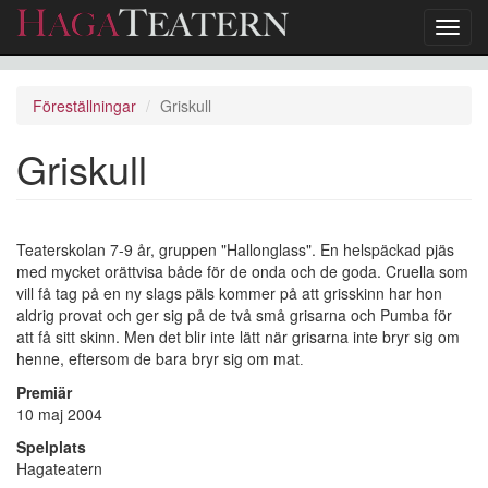
Toggl
navig
Hoppa
till
Föreställningar
Griskull
huvudinnehåll
Griskull
Teaterskolan 7-9 år, gruppen "Hallonglass". En helspäckad pjäs
med mycket orättvisa både för de onda och de goda. Cruella som
vill få tag på en ny slags päls kommer på att grisskinn har hon
aldrig provat och ger sig på de två små grisarna och Pumba för
att få sitt skinn. Men det blir inte lätt när grisarna inte bryr sig om
henne, eftersom de bara bryr sig om mat
.
Premiär
10 maj 2004
Spelplats
Hagateatern