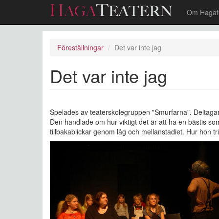
Om Hagat
Hoppa
till
Föreställningar
Det var inte jag
huvudinnehåll
Det var inte jag
Spelades av teaterskolegruppen "Smurfarna". Deltagar
Den handlade om hur viktigt det är att ha en bästis som m
tillbakablickar genom låg och mellanstadiet. Hur hon t