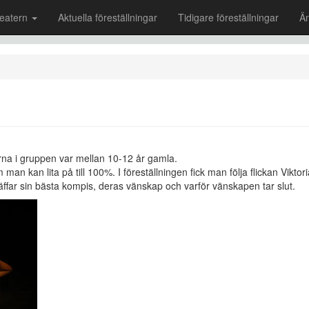
eatern
Aktuella föreställningar
Tidigare föreställningar
Ä
na i gruppen var mellan 10-12 år gamla.
an kan lita på till 100%. I föreställningen fick man följa flickan Viktor
räffar sin bästa kompis, deras vänskap och varför vänskapen tar slut.