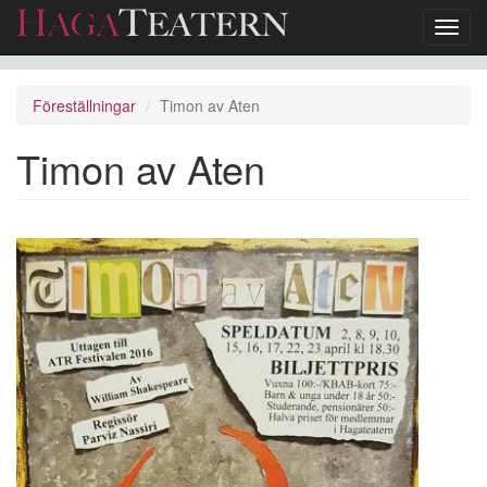
Toggl
navig
Hoppa
till
Föreställningar
Timon av Aten
huvudinnehåll
Timon av Aten