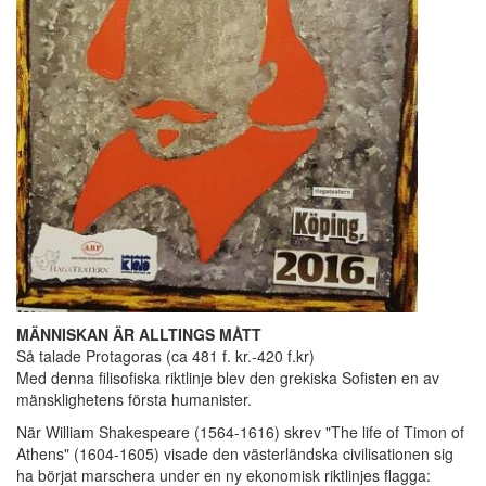
MÄNNISKAN ÄR ALLTINGS MÅTT
Så talade Protagoras (ca 481 f. kr.-420 f.kr)
Med denna filisofiska riktlinje blev den grekiska Sofisten en av
mänsklighetens första humanister.
När William Shakespeare (1564-1616) skrev "The life of Timon of
Athens" (1604-1605) visade den västerländska civilisationen sig
ha börjat marschera under en ny ekonomisk riktlinjes flagga: