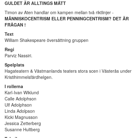
GULDET ÄR ALLTINGS MÅTT
Timon av Aten handlar om kampen mellan två riktlinjer -
MÄNNISKOCENTRISM ELLER PENNINGCENTRISM? DET ÄR
FRÅGAN !
Text
William Shakespeare översättning gruppen
Regi
Parviz Nassiri.
Spelplats
Hagateatern & Västmanlands teaters stora scen i Västerås under
Kristihimmelsfärdhelgen.
I rollerna
Karl-Ivan Wiklund
Calle Adolphson
Ulf Adolphson
Linda Adolpson
Kicki Magnusson
Jessica Zetterberg
Susanne Hultberg