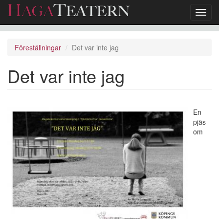
Toggl
navig
Hoppa
till
Föreställningar
Det var inte jag
huvudinnehåll
Det var inte jag
En
pjäs
om