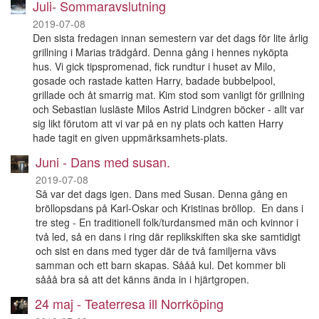
Juli- Sommaravslutning
2019-07-08
Den sista fredagen innan semestern var det dags för lite årlig
grillning i Marias trädgård. Denna gång i hennes nyköpta
hus. Vi gick tipspromenad, fick rundtur i huset av Milo,
gosade och rastade katten Harry, badade bubbelpool,
grillade och åt smarrig mat. Kim stod som vanligt för grillning
och Sebastian lusläste Milos Astrid Lindgren böcker - allt var
sig likt förutom att vi var på en ny plats och katten Harry
hade tagit en given uppmärksamhets-plats.
Juni - Dans med susan.
2019-07-08
Så var det dags igen. Dans med Susan. Denna gång en
bröllopsdans på Karl-Oskar och Kristinas bröllop. En dans i
tre steg - En traditionell folk/turdansmed män och kvinnor i
två led, så en dans i ring där replikskiften ska ske samtidigt
och sist en dans med tyger där de två familjerna vävs
samman och ett barn skapas. Sååå kul. Det kommer bli
sååå bra så att det känns ända in i hjärtgropen.
24 maj - Teaterresa ill Norrköping