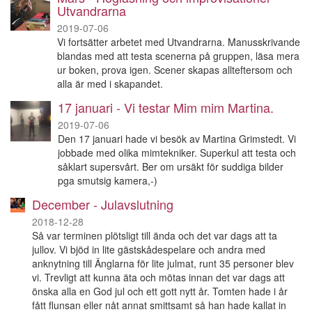
Utvandrarna
2019-07-06
Vi fortsätter arbetet med Utvandrarna. Manusskrivande
blandas med att testa scenerna på gruppen, läsa mera
ur boken, prova igen. Scener skapas allteftersom och
alla är med i skapandet.
17 januari - Vi testar Mim mim Martina.
2019-07-06
Den 17 januari hade vi besök av Martina Grimstedt. Vi
jobbade med olika mimtekniker. Superkul att testa och
såklart supersvårt. Ber om ursäkt för suddiga bilder
pga smutsig kamera,-)
December - Julavslutning
2018-12-28
Så var terminen plötsligt till ända och det var dags att ta
jullov. Vi bjöd in lite gästskådespelare och andra med
anknytning till Änglarna för lite julmat, runt 35 personer blev
vi. Trevligt att kunna äta och mötas innan det var dags att
önska alla en God jul och ett gott nytt år. Tomten hade i år
fått flunsan eller nåt annat smittsamt så han hade kallat in