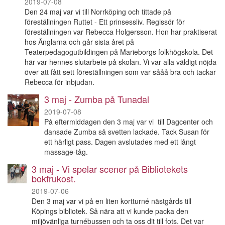
2019-07-08
Den 24 maj var vi till Norrköping och tittade på
föreställningen Ruttet - Ett prinsessliv. Regissör för
föreställningen var Rebecca Holgersson. Hon har praktiserat
hos Änglarna och går sista året på
Teaterpedagogutbildingen på Marieborgs folkhögskola. Det
här var hennes slutarbete på skolan. Vi var alla väldigt nöjda
över att fått sett föreställningen som var sååå bra och tackar
Rebecca för inbjudan.
3 maj - Zumba på Tunadal
2019-07-08
På eftermiddagen den 3 maj var vi till Dagcenter och
dansade Zumba så svetten lackade. Tack Susan för
ett härligt pass. Dagen avslutades med ett långt
massage-tåg.
3 maj - Vi spelar scener på Bibliotekets
bokfrukost.
2019-07-06
Den 3 maj var vi på en liten kortturné nästgårds till
Köpings bibliotek. Så nära att vi kunde packa den
miljövänliga turnébussen och ta oss dit till fots. Det var