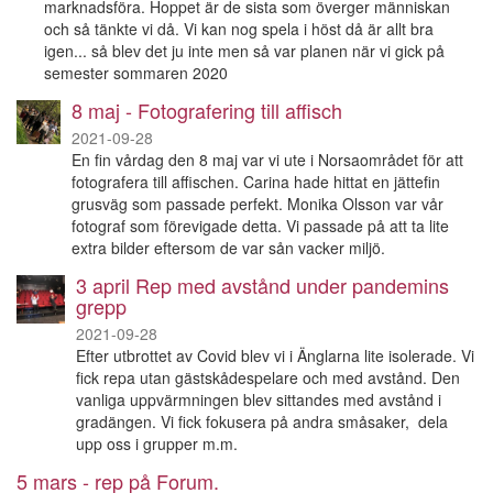
marknadsföra. Hoppet är de sista som överger människan
och så tänkte vi då. Vi kan nog spela i höst då är allt bra
igen... så blev det ju inte men så var planen när vi gick på
semester sommaren 2020
8 maj - Fotografering till affisch
2021-09-28
En fin vårdag den 8 maj var vi ute i Norsaområdet för att
fotografera till affischen. Carina hade hittat en jättefin
grusväg som passade perfekt. Monika Olsson var vår
fotograf som förevigade detta. Vi passade på att ta lite
extra bilder eftersom de var sån vacker miljö.
3 april Rep med avstånd under pandemins
grepp
2021-09-28
Efter utbrottet av Covid blev vi i Änglarna lite isolerade. Vi
fick repa utan gästskådespelare och med avstånd. Den
vanliga uppvärmningen blev sittandes med avstånd i
gradängen. Vi fick fokusera på andra småsaker, dela
upp oss i grupper m.m.
5 mars - rep på Forum.