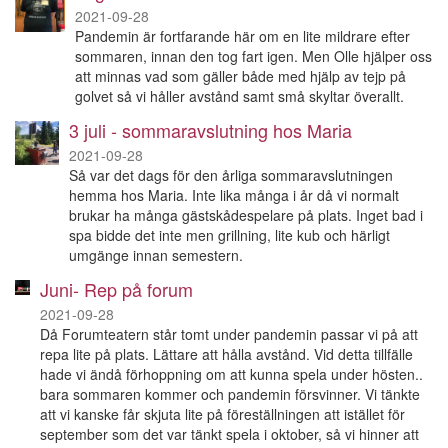
2021-09-28
Pandemin är fortfarande här om en lite mildrare efter
sommaren, innan den tog fart igen. Men Olle hjälper oss
att minnas vad som gäller både med hjälp av tejp på
golvet så vi håller avstånd samt små skyltar överallt.
3 juli - sommaravslutning hos Maria
2021-09-28
Så var det dags för den årliga sommaravslutningen
hemma hos Maria. Inte lika många i år då vi normalt
brukar ha många gästskådespelare på plats. Inget bad i
spa bidde det inte men grillning, lite kub och härligt
umgänge innan semestern.
Juni- Rep på forum
2021-09-28
Då Forumteatern står tomt under pandemin passar vi på att
repa lite på plats. Lättare att hålla avstånd. Vid detta tillfälle
hade vi ändå förhoppning om att kunna spela under hösten..
bara sommaren kommer och pandemin försvinner. Vi tänkte
att vi kanske får skjuta lite på föreställningen att istället för
september som det var tänkt spela i oktober, så vi hinner att