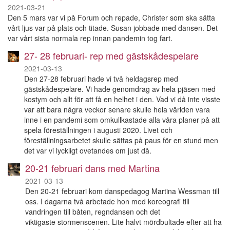
2021-03-21
Den 5 mars var vi på Forum och repade, Christer som ska sätta
vårt ljus var på plats och titade. Susan jobbade med dansen. Det
var vårt sista normala rep innan pandemin tog fart.
27- 28 februari- rep med gästskådespelare
2021-03-13
Den 27-28 februari hade vi två heldagsrep med
gästskådespelare. Vi hade genomdrag av hela pjäsen med
kostym och allt för att få en helhet i den. Vad vi då inte visste
var att bara några veckor senare skulle hela världen vara
inne i en pandemi som omkullkastade alla våra planer på att
spela föreställningen i augusti 2020. Livet och
föreställningsarbetet skulle sättas på paus för en stund men
det var vi lyckligt ovetandes om just då.
20-21 februari dans med Martina
2021-03-13
Den 20-21 februari kom danspedagog Martina Wessman till
oss. I dagarna två arbetade hon med koreografi till
vandringen till båten, regndansen och det
viktigaste stormenscenen. Lite halvt mördbultade efter att ha