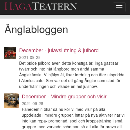
Toggl
navig
Hoppa
Änglabloggen
till
huvudinnehåll
December - julavslutning & julbord
2021-09-28
Det bidde julbord även detta konstiga år. Inga gästisar
tyvärr och inte nåt långbord men ändå samma
Änglakänsla. Vi hjälps åt, fixar iordning och äter utspridda
i Alenius cafe. Sen var det ett gäng Änglar som stod för
underhållningen och visade en hel julshow.
December - Mindre grupper och visir
2021-09-28
Panedemin ökar så nu kör vi med visir på alla,
uppdelade i mindre grupper, hittar på nya aktiviter när vi
inte kan repa- promenad, spel och kroppsträning i små
grupper med varvade scheman så att alla får prova allt.