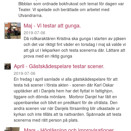
Bibblan som ordnade bokfrukost och temat för dagen var
Teater. Vi spelade och berättade om arbetet med
Utvandrarna.
Maj - Vi testar att gunga.
2019-07-06
Då rollkaraktären Kristina ska gunga i starten av pjäsen
och det var riktigt fint väder en torsdag i maj så valde vi
att gå ut i lekparken och testa scenerna där. Lättare att
prova med en riktig gunga
April - Gästskådespelare testar scener.
2019-07-06
En fredag i april samlade vi alla gästskådespelare för att
testa två scener i första akten - scenen där Karl Oskar
upptäcker att i Danjels hem har det flyttat in fattighjon,
tiggare och dömda mördare. Morbror Danjel har fått en
uppenbarelse och blivit en predikant för de ofrälsta. Den
andra scenen var när Danjels församling blir utkastade ur
kyrkan och inte tillåts att ta nattvarden. Spännade att testa
scenerna med rätt person på plats.
Mars - Högläsning och improvisationer