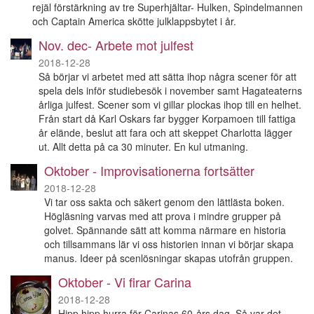
rejäl förstärkning av tre Superhjältar- Hulken, Spindelmannen
och Captain America skötte julklappsbytet i år.
Nov. dec- Arbete mot julfest
2018-12-28
Så börjar vi arbetet med att sätta ihop några scener för att
spela dels inför studiebesök i november samt Hagateaterns
årliga julfest. Scener som vi gillar plockas ihop till en helhet.
Från start då Karl Oskars far bygger Korpamoen till fattiga
år elände, beslut att fara och att skeppet Charlotta lägger
ut. Allt detta på ca 30 minuter. En kul utmaning.
Oktober - Improvisationerna fortsätter
2018-12-28
Vi tar oss sakta och säkert genom den lättlästa boken.
Högläsning varvas med att prova i mindre grupper på
golvet. Spännande sätt att komma närmare en historia
och tillsammans lär vi oss historien innan vi börjar skapa
manus. Ideer på scenlösningar skapas utofrån gruppen.
Oktober - Vi firar Carina
2018-12-28
Hipp hipp hurra för Carinas 60-års dag. Så var det