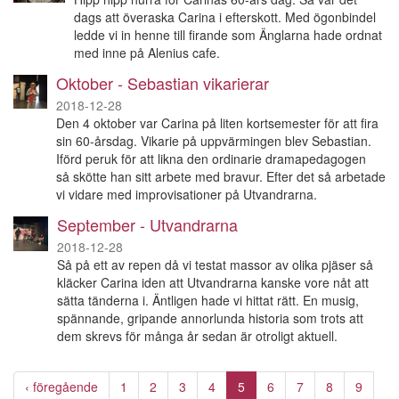
dags att överaska Carina i efterskott. Med ögonbindel
ledde vi in henne till firande som Änglarna hade ordnat
med inne på Alenius cafe.
Oktober - Sebastian vikarierar
2018-12-28
Den 4 oktober var Carina på liten kortsemester för att fira
sin 60-årsdag. Vikarie på uppvärmingen blev Sebastian.
Iförd peruk för att likna den ordinarie dramapedagogen
så skötte han sitt arbete med bravur. Efter det så arbetade
vi vidare med improvisationer på Utvandrarna.
September - Utvandrarna
2018-12-28
Så på ett av repen då vi testat massor av olika pjäser så
kläcker Carina iden att Utvandrarna kanske vore nåt att
sätta tänderna i. Äntligen hade vi hittat rätt. En musig,
spännande, gripande annorlunda historia som trots att
dem skrevs för många år sedan är otroligt aktuell.
‹ föregående
1
2
3
4
5
6
7
8
9