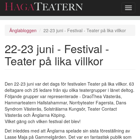
Toggl
navig
Hoppa
till
Änglabloggen
22-23 juni - Festival - Teater på lika villkor
huvudinnehåll
22-23 juni - Festival -
Teater på lika villkor
Den 22-23 juni var det dags för festivalen Teater på lika villkor. 63
deltagare och 25 ledare från sju olika teatergrupper i länet deltog.
Följande grupper var representerade - DraoThea Västerås,
Hammarteatern Hallstahammar, Norrbyteater Fagersta, Dans
Syndrom Västerås, Solstrålarna Kungsör, Teater Contact
Västerås och Änglarna Köping.
Vilket gäng och vilken festival det blev!
Det inleddes med att Änglarna spelade sin sista föreställning av
Lasse Maja på Gammelgården. Det var en fantastisk publik som