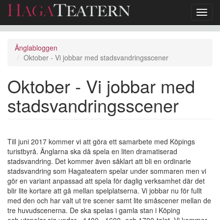
Toggl
navig
Hoppa
till
Änglabloggen
huvudinnehåll
Oktober - Vi jobbar med stadsvandringsscener
Oktober - Vi jobbar med
stadsvandringsscener
Till juni 2017 kommer vi att göra ett samarbete med Köpings
turistbyrå. Änglarna ska då spela en liten dramatiserad
stadsvandring. Det kommer även såklart att bli en ordinarie
stadsvandring som Hagateatern spelar under sommaren men vi
gör en variant anpassad att spela för daglig verksamhet där det
blir lite kortare att gå mellan spelplatserna. Vi jobbar nu för fullt
med den och har valt ut tre scener samt lite småscener mellan de
tre huvudscenerna. De ska spelas i gamla stan i Köping