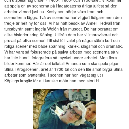
och utspelar sig under - 1400-, 1600- och 1700-talet. Vi kommer
att spela en av scenerna på Hagateaterns årliga julfest så den
arbetar vi med just nu. Kostymen börjar växa fram och
scenerierna läggs. Två av scenerna har vi gjort tidigare men den
tredje är helt ny för oss. Vi har haft besök av Anneli Hedvall från
turistbyrån samt Ingela Welén från museet. De har berättat om
olika historier kring Köping. Utifrån dem har vi improviserat och
provat på olika scener. Till sist föll valet på några säkra kort och
roliga scener med både spänning, kärlek, slagsmål och dramatik.
Vi har varit så fokuserade på själva arbetet med scenerna så vi
har inte hunnit fotografera så mycket under arbetet. Men flera
bilder kommer. Här är det iallafall Amanda som ska spela pigan
Stina i Krogscenen, året är 1700-tal och den lite småt blyga Stina
arbetar som tvätterska. I scenen har hon vågat sig ut i
Köpings krogliv för att kanske möta han med stort H.