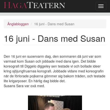
Toggl
navig
Hoppa
till
Änglabloggen
16 juni - Dans med Susan
huvudinnehåll
16 juni - Dans med Susan
Den 16 juni en suoervarm dag, den sommaren då juni var som
varmast kom Susan och jobbade med dans igen. Det bidde
koreografi till Diggelo diggeley sen testade vi och bollade ideer
kring sjöjungfruarnas korografi. Jobbade vidare med koreografin
när de förlorade pojkarna gömmer sig bakom träden, och testade
lite krigarposer. En härlig dag bidde det.
Susans Sara var oxå med.